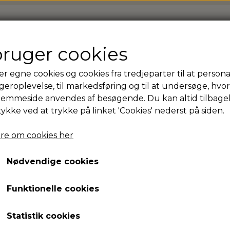
SIDE
PRIVATKUNDE
FORHANDLER
OM
bruger cookies
er egne cookies og cookies fra tredjeparter til at persona
ores professionelle B2B shop og kurser
geroplevelse, til markedsføring og til at undersøge, hvo
ik? Få adgang til vo
jemmeside anvendes af besøgende. Du kan altid tilbage
tykke ved at trykke på linket 'Cookies' nederst på siden.
 B2B shop og kurser
re om cookies her
Nødvendige cookies
Funktionelle cookies
Statistik cookies