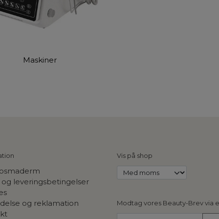
Maskiner
ation
Vis på shop
osmaderm
 og leveringsbetingelser
es
ydelse og reklamation
Modtag vores Beauty-Brev via e
kt