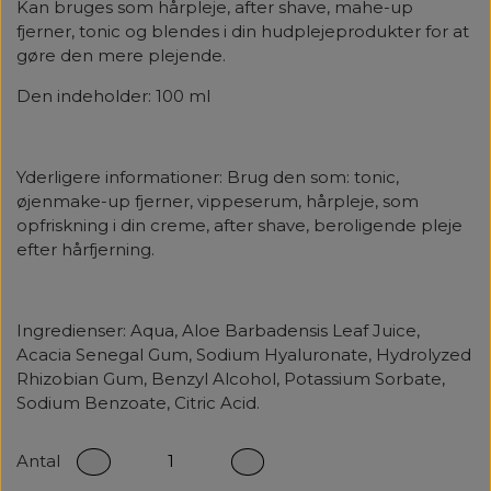
Kan bruges som hårpleje, after shave, mahe-up
fjerner, tonic og blendes i din hudplejeprodukter for at
gøre den mere plejende.
Den indeholder: 100 ml
Yderligere informationer:
Brug den som: tonic,
øjenmake-up fjerner, vippeserum, hårpleje, som
opfriskning i din creme, after shave, beroligende pleje
efter hårfjerning.
Ingredienser:
Aqua, Aloe Barbadensis Leaf Juice,
Acacia Senegal
Gum
, Sodium Hyaluronate, Hydrolyzed
Rhizobian Gum, Benzyl Alcohol, Potassium Sorbate,
Sodium Benzoate, Citric Acid.
Antal