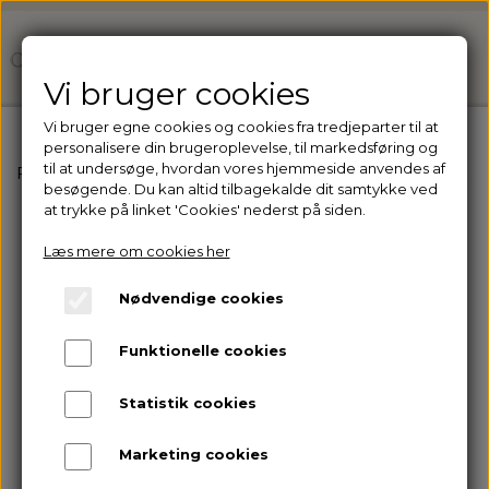
Vi bruger cookies
Vi bruger egne cookies og cookies fra tredjeparter til at
personalisere din brugeroplevelse, til markedsføring og
til at undersøge, hvordan vores hjemmeside anvendes af
Forside
Hudplejeprodukter til privatkunder
de Luxe
T
besøgende. Du kan altid tilbagekalde dit samtykke ved
at trykke på linket 'Cookies' nederst på siden.
Læs mere om cookies her
Nødvendige cookies
Funktionelle cookies
Statistik cookies
Marketing cookies