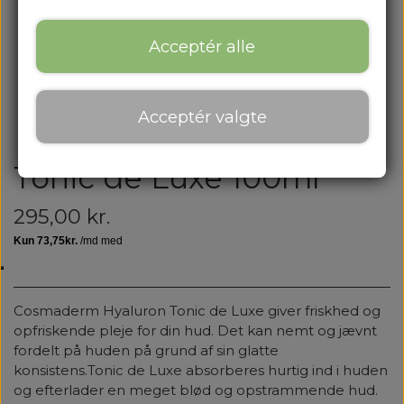
Acceptér alle
Acceptér valgte
Tonic de Luxe 100ml
295,00 kr.
Cosmaderm Hyaluron Tonic de Luxe giver friskhed og
opfriskende pleje for din hud. Det kan nemt og jævnt
fordelt på huden på grund af sin glatte
konsistens.Tonic de Luxe absorberes hurtig ind i huden
og efterlader en meget blød og opstrammende hud.