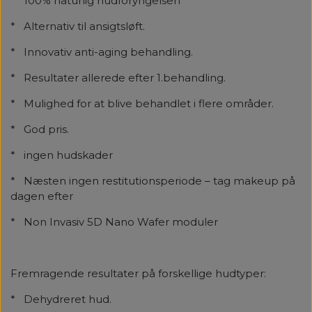
* 100% naturlig hudforyngelsen
* Alternativ til ansigtsløft.
* Innovativ anti-aging behandling.
* Resultater allerede efter 1.behandling.
* Mulighed for at blive behandlet i flere områder.
* God pris.
* ingen hudskader
* Næsten ingen restitutionsperiode – tag makeup på
dagen efter
* Non Invasiv 5D Nano Wafer moduler
Fremragende resultater på forskellige hudtyper:
* Dehydreret hud.