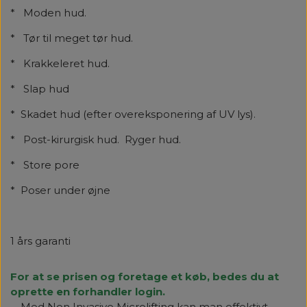
* Moden hud.
* Tør til meget tør hud.
* Krakkeleret hud.
* Slap hud
* Skadet hud (efter overeksponering af UV lys).
* Post-kirurgisk hud. Ryger hud.
* Store pore
* Poser under øjne
1 års garanti
For at se prisen og foretage et køb, bedes du at
oprette en forhandler login.
Med Non Invasive Microlifting kan man effektivt