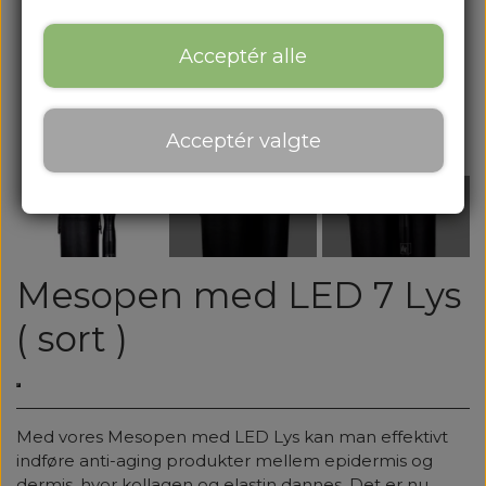
Acceptér alle
Acceptér valgte
Mesopen med LED 7 Lys
( sort )
Med vores Mesopen med LED Lys kan man effektivt
indføre anti-aging produkter mellem epidermis og
dermis, hvor kollagen og elastin dannes. Det er nu