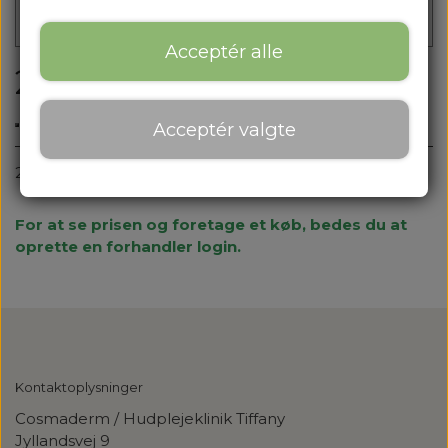
Acceptér alle
24 Karat Guldflager
Acceptér valgte
24 Karat Guldflager
For at se prisen og foretage et køb, bedes du at
oprette en forhandler login.
Kontaktoplysninger
Cosmaderm / Hudplejeklinik Tiffany
Jyllandsvej 9