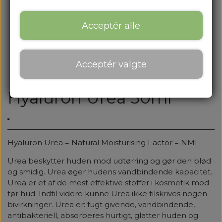
Acceptér alle
Acceptér valgte
Hyaluron Urea 50ml
Hyaluron Urea = Natural Moisturising Factor = NMF
Urea beskytter huden mod udtørring og gør den blød
og smidig. Urea øger hudens vandbindende kapacitet.
Urea er et af de mest effektive stoffer i kosmetik mod
tør hud. Indtil videre kunne Urea ikke tilskrives nogen
bivirkninger. Urea er: fugt givende, vandbindende,
antibakteriell, absorberes hurtigt, glatter huden og