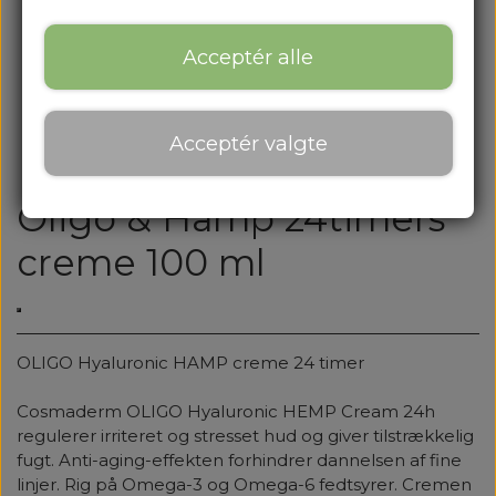
Acceptér alle
Acceptér valgte
Oligo & Hamp 24timers
creme 100 ml
OLIGO Hyaluronic HAMP creme 24 timer
Cosmaderm OLIGO Hyaluronic HEMP Cream 24h
regulerer irriteret og stresset hud og giver tilstrækkelig
fugt. Anti-aging-effekten forhindrer dannelsen af ​​fine
linjer. Rig på Omega-3 og Omega-6 fedtsyrer. Cremen